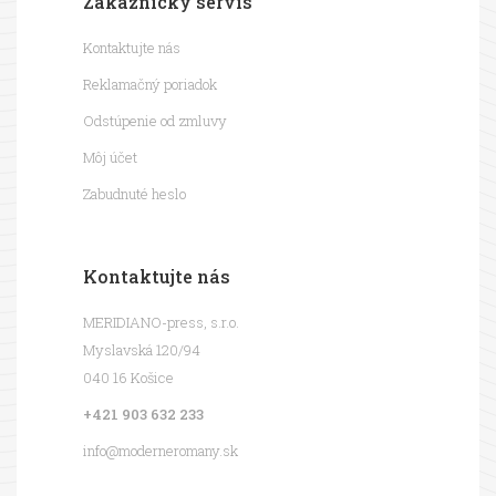
Zákaznícky servis
Kontaktujte nás
Reklamačný poriadok
Odstúpenie od zmluvy
Môj účet
Zabudnuté heslo
Kontaktujte nás
MERIDIANO-press, s.r.o.
Myslavská 120/94
040 16 Košice
+421 903 632 233
info@moderneromany.sk