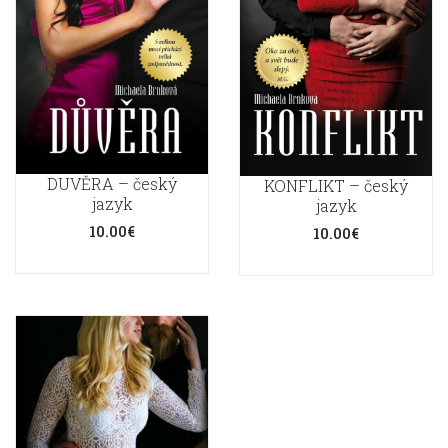
DUVĚRA – český
KONFLIKT – český
jazyk
jazyk
10.00
€
10.00
€