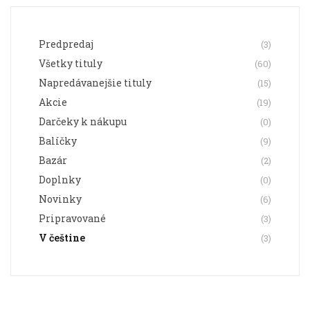
Predpredaj
(3)
Všetky tituly
(60)
Napredávanejšie tituly
(15)
Akcie
(19)
Darčeky k nákupu
(0)
Balíčky
(9)
Bazár
(2)
Doplnky
(0)
Novinky
(6)
Pripravované
(3)
V češtine
(3)