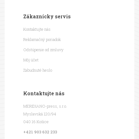
Zákaznícky servis
Kontaktujte nás
Reklamačný poriadok
Odstúpenie od zmluvy
Môj účet
Zabudnuté heslo
Kontaktujte nás
MERIDIANO-press, s.r.o.
Myslavská 120/94
040 16 Košice
+421 903 632 233