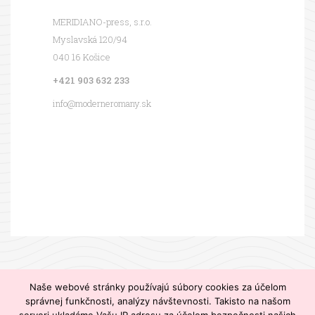
MERIDIANO-press, s.r.o.
Myslavská 120/94
040 16 Košice
+421 903 632 233
info@moderneromany.sk
MODERNÉ ROMÁNY – romány pre váš relax. © 2020
Naše webové stránky používajú súbory cookies za účelom
správnej funkčnosti, analýzy návštevnosti. Takisto na našom