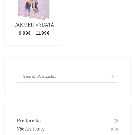
TAKMER VYDATÁ
Price
9.99
€
–
11.99
€
range:
9.99€
through
Tento
11.99€
produkt
má
viacero
variantov.
Možnosti
si
môžete
vybrať
Predpredaj
(3)
na
Všetky tituly
(60)
stránke