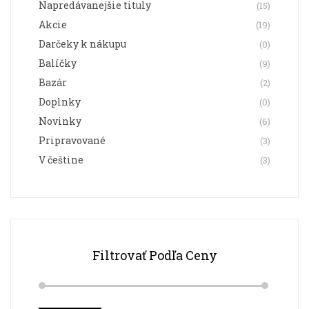
Napredávanejšie tituly
(15)
produktu.
Akcie
(19)
Darčeky k nákupu
(0)
Balíčky
(9)
Bazár
(2)
Doplnky
(0)
Novinky
(6)
Pripravované
(3)
V češtine
(3)
Filtrovať Podľa Ceny