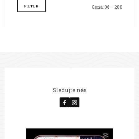
FILTER
Cena:
0€
—
20€
Minimál
Maximál
cena
cena
Sledujte nás