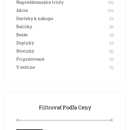
Napredávanejšie tituly
(15)
produktu.
Akcie
(19)
Darčeky k nákupu
(0)
Balíčky
(9)
Bazár
(2)
Doplnky
(0)
Novinky
(6)
Pripravované
(3)
V češtine
(3)
Filtrovať Podľa Ceny