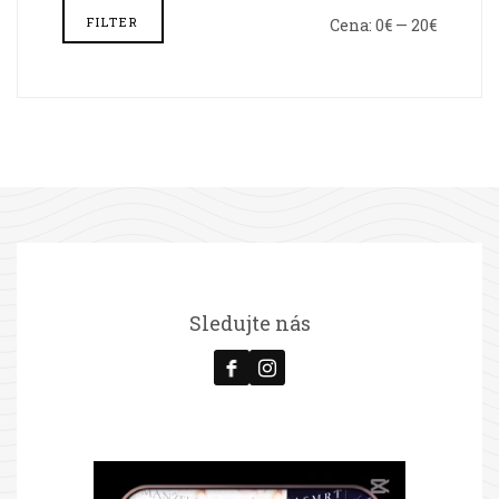
FILTER
Cena:
0€
—
20€
Minimál
Maximál
cena
cena
Sledujte nás