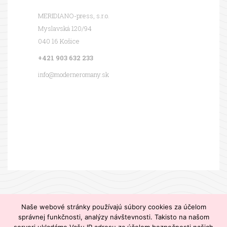
MERIDIANO-press, s.r.o.
Myslavská 120/94
040 16 Košice
+421 903 632 233
info@moderneromany.sk
MODERNÉ ROMÁNY – romány pre váš relax. © 2020
Naše webové stránky používajú súbory cookies za účelom
správnej funkčnosti, analýzy návštevnosti. Takisto na našom