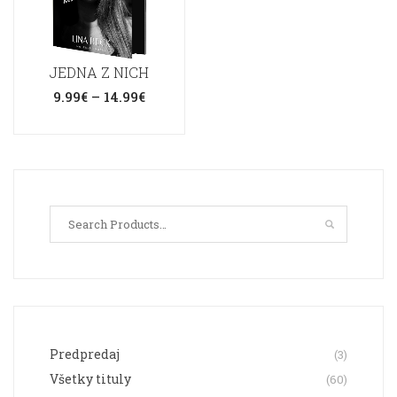
JEDNA Z NICH
Price
9.99
€
–
14.99
€
range:
9.99€
through
Tento
14.99€
produkt
má
viacero
variantov.
Možnosti
si
môžete
vybrať
Predpredaj
(3)
na
Všetky tituly
(60)
stránke