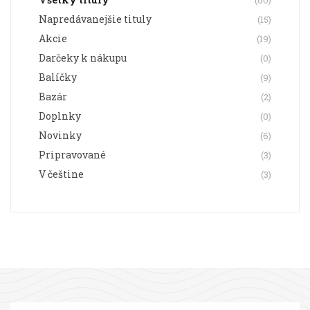
(60)
Napredávanejšie tituly
(15)
Akcie
(19)
Darčeky k nákupu
(0)
Balíčky
(9)
Bazár
(2)
Doplnky
(0)
Novinky
(6)
Pripravované
(3)
V češtine
(3)