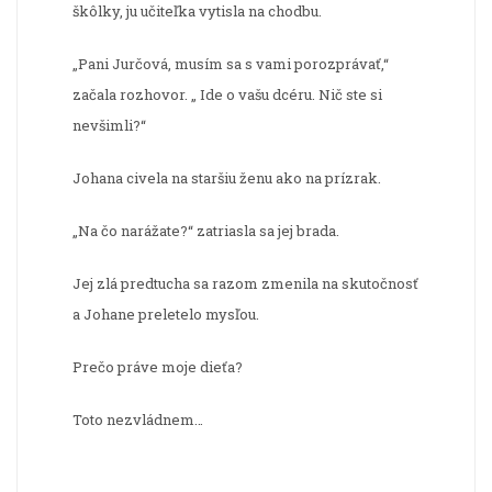
škôlky, ju učiteľka vytisla na chodbu.
„Pani Jurčová, musím sa s vami porozprávať,“
začala rozhovor. „ Ide o vašu dcéru. Nič ste si
nevšimli?“
Johana civela na staršiu ženu ako na prízrak.
„Na čo narážate?“ zatriasla sa jej brada.
Jej zlá predtucha sa razom zmenila na skutočnosť
a Johane preletelo mysľou.
Prečo práve moje dieťa?
Toto nezvládnem…