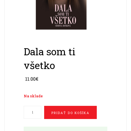
Dala som ti
všetko
11.00
€
Na sklade
množstvo
PRIDAŤ DO KOŠÍKA
Dala
som