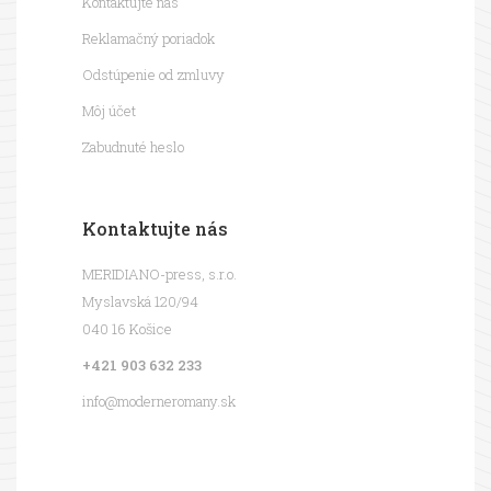
Kontaktujte nás
Reklamačný poriadok
Odstúpenie od zmluvy
Môj účet
Zabudnuté heslo
Kontaktujte nás
MERIDIANO-press, s.r.o.
Myslavská 120/94
040 16 Košice
+421 903 632 233
info@moderneromany.sk