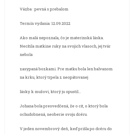
Väzba : pevná s prebalom
Termín vydania: 12.09.2022
Ako malá nepoznala, čo je materinská láska.
Necítila matkine ruky na svojich vlasoch, jej tvár
nebola
zasypaná bozkami. Pre matku bola len balvanom
na krku, ktorý trpela z neopätovanej
lásky k mužovi, ktorý ju opustil…
Johana bola presvedčená, že o cit, o ktorý bola
ochudobnená, neoberie svoju dcéru.
V jeden novembrový deň, keď prišla po dcéru do