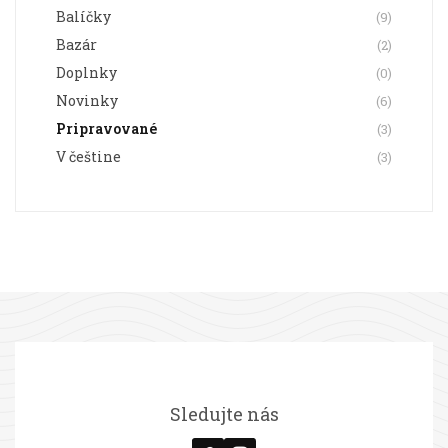
Balíčky
(9)
Bazár
(2)
Doplnky
(0)
Novinky
(6)
Pripravované
(3)
V češtine
(3)
Sledujte nás