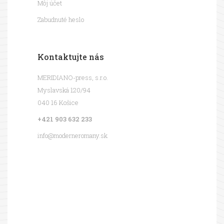
Môj účet
Zabudnuté heslo
Kontaktujte nás
MERIDIANO-press, s.r.o.
Myslavská 120/94
040 16 Košice
+421 903 632 233
info@moderneromany.sk