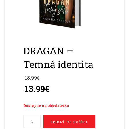
DRAGAN –
Temná identita
18.99
€
Pôvodná
cena
13.99
€
bola:
Aktuálna
18.99€.
cena
Dostupné na objednávku
je:
množstvo
13.99€.
PRIDAŤ DO KOŠÍKA
DRAGAN