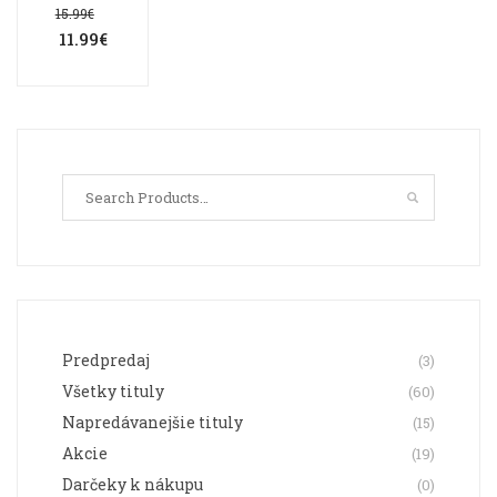
Pôvodná
vybrať
vybrať
15.99
€
cena
11.99
€
bola:
na
na
Aktuálna
15.99€.
cena
stránke
stránke
je:
11.99€.
produktu.
produktu.
Predpredaj
(3)
Všetky tituly
(60)
Napredávanejšie tituly
(15)
Akcie
(19)
Darčeky k nákupu
(0)