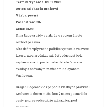
Termín vydania: 09.09.2026
Autor: Michaela Brnková
Väzba: pevná
Počet strán: 336
Cena: 18,99
Nina Radeva vždy verila, že o svojom živote
rozhoduje sama.
Ako dcéra vplyvného politika vyrastala vo svete
luxusu, moci a očakávaní. Jej budúcnosť bola
naplánovaná do posledného detailu. Vrátane
svadby s obávaným mafiánom Kaloyanom
Vasilevom.
Dragan Bogdanovič žije podľa vlastných pravidiel.
Keď unesie dcéru muža, ktorý sa mu postavil do
cesty, je presvedčený, že má situáciu pod