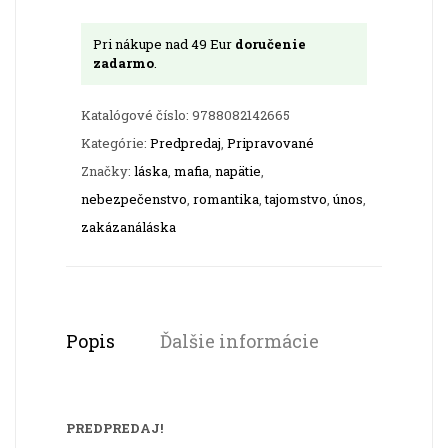
-
Pri nákupe nad 49 Eur
doručenie
Temná
zadarmo
.
identita
Katalógové číslo:
9788082142665
Kategórie:
Predpredaj
,
Pripravované
Značky:
láska
,
mafia
,
napätie
,
nebezpečenstvo
,
romantika
,
tajomstvo
,
únos
,
zakázanáláska
Popis
Ďalšie informácie
PREDPREDAJ!