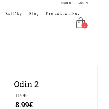
SIGN UP
LOGIN
Balíčky
Blog
Pre zákazníkov
Odin 2
11.99
€
Pôvodná
cena
8.99
€
bola: