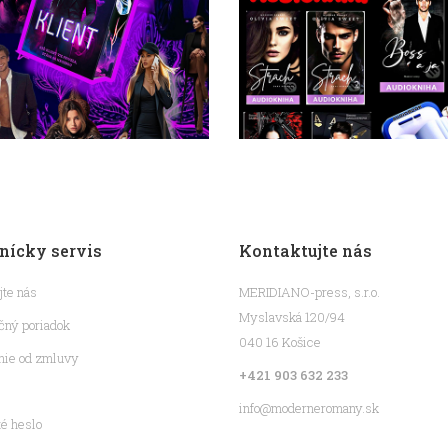
nícky servis
Kontaktujte nás
jte nás
MERIDIANO-press, s.r.o.
Myslavská 120/94
ný poriadok
040 16 Košice
nie od zmluvy
+421 903 632 233
info@moderneromany.sk
é heslo