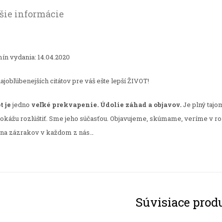
šie informácie
ín vydania: 14.04.2020
najobľúbenejších citátov pre váš ešte lepší ŽIVOT!
t je
jedno
veľké prekvapenie. Údolie záhad a objavov.
Je plný tajom
dokážu rozlúštiť. Sme jeho súčasťou. Objavujeme, skúmame, veríme v rozl
ina zázrakov v každom z nás…
Súvisiace prod