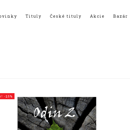
ovinky
Tituly
České tituly
Akcie
Bazár
e! -25%