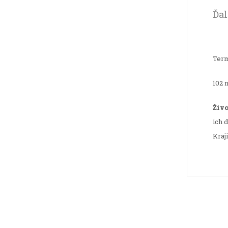
Ďal
Term
102 
Živo
ich 
Kraj