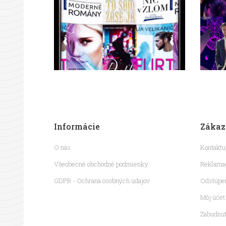
Informácie
Zákaz
O nás
Kontaktu
Všeobecné obchodné podmienky
Reklamač
GDPR - Ochrana osobných údajov
Odstúpe
Môj účet
Zabudnut