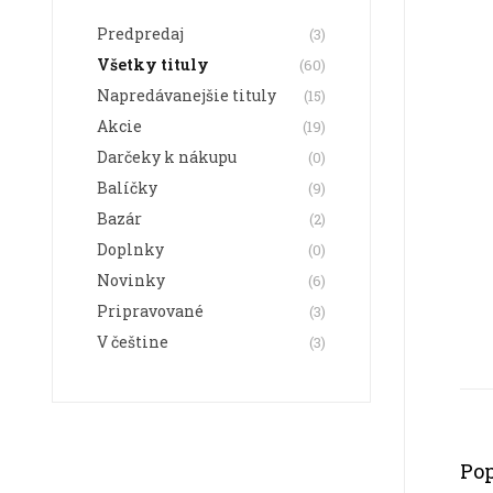
Predpredaj
(3)
Všetky tituly
(60)
Napredávanejšie tituly
(15)
Akcie
(19)
Darčeky k nákupu
(0)
Balíčky
(9)
Bazár
(2)
Doplnky
(0)
Novinky
(6)
Pripravované
(3)
V češtine
(3)
Pop