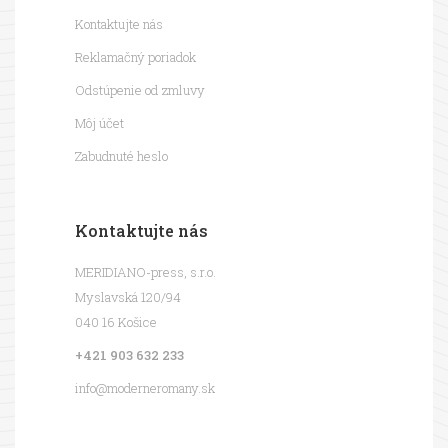
Kontaktujte nás
Reklamačný poriadok
Odstúpenie od zmluvy
Môj účet
Zabudnuté heslo
Kontaktujte nás
MERIDIANO-press, s.r.o.
Myslavská 120/94
040 16 Košice
+421 903 632 233
info@moderneromany.sk