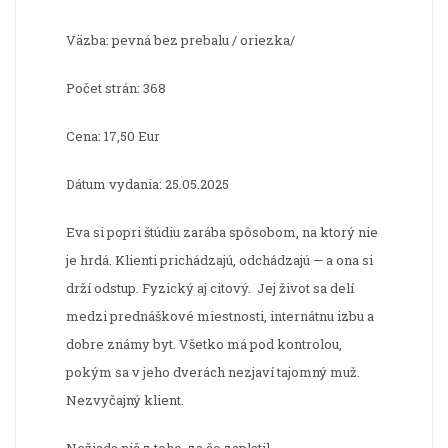
Väzba: pevná bez prebalu / oriezka/
Počet strán: 368
Cena: 17,50 Eur
Dátum vydania: 25.05.2025
Eva si popri štúdiu zarába spôsobom, na ktorý nie
je hrdá. Klienti prichádzajú, odchádzajú — a ona si
drží odstup. Fyzický aj citový. Jej život sa delí
medzi prednáškové miestnosti, internátnu izbu a
dobre známy byt. Všetko má pod kontrolou,
pokým sa v jeho dverách nezjaví tajomný muž.
Nezvyčajný klient.