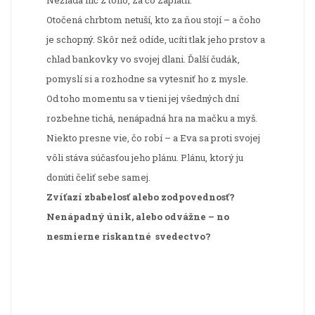
Nežiada nič z toho, za čo zaplatil.
Otočená chrbtom netuší, kto za ňou stojí – a čoho
je schopný. Skôr než odíde, ucíti tlak jeho prstov a
chlad bankovky vo svojej dlani. Ďalší čudák,
pomyslí si a rozhodne sa vytesniť ho z mysle.
Od toho momentu sa v tieni jej všedných dní
rozbehne tichá, nenápadná hra na mačku a myš.
Niekto presne vie, čo robí – a Eva sa proti svojej
vôli stáva súčasťou jeho plánu. Plánu, ktorý ju
donúti čeliť sebe samej.
Zvíťazí zbabelosť alebo zodpovednosť?
Nenápadný únik, alebo odvážne – no
nesmierne riskantné svedectvo?