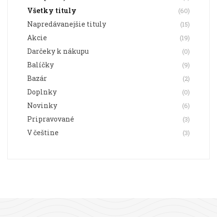
Všetky tituly
(60)
Napredávanejšie tituly
(15)
Akcie
(19)
Darčeky k nákupu
(0)
Balíčky
(9)
Bazár
(2)
Doplnky
(0)
Novinky
(6)
Pripravované
(3)
V češtine
(3)