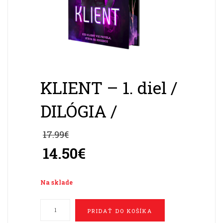
KLIENT – 1. diel /
DILÓGIA /
17.99
€
Pôvodná
cena
14.50
€
bola:
Aktuálna
17.99€.
cena
Na sklade
je:
množstvo
14.50€.
PRIDAŤ DO KOŠÍKA
KLIENT